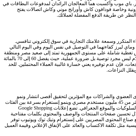
. باي موب وأكسبت هما المعالجان الرائدان لمدفوعات البطاقات في
كترونية وخاصة فودافون كاش وأورانج موني وكاش اتصالات يفتح
النظر عن طريقة الدفع المفضلة لعملائك.
اء المتكرر وسمعة علامتك التجارية في سوق إلكتروني تنافسي.
اي ليرز كفاءتهما في التوصيل في نفس اليوم وفي اليوم التالي
رامكس تغطية شاملة على مستوى الجمهورية تمتد إلى صعيد مصر ومنطقة
الدلتا والمدن الساحلية. يقدم البريد المصري خيار الشحن الأكثر اقتصادية مع أوسع انتشار حتى المناطق النائية. تطبيق خدمة الدفع عند الاستلام ليس مجرد توصية بل ضرورة عملية، حيث يفضل 60 إلى 70 بالمائة
جعات، فإن عدم توفيره يعني خسارة غالبية العملاء المحتملين. للحد
قلل النزاعات.
توى العضوي والشراكات مع المؤثرين لتحقيق أقصى انتشار ونمو
مستمر في المبيعات. تحقق إعلانات فيسبوك وإنستغرام أعلى عائد على الاستثمار لأعمال التجارة الإلكترونية المصرية، حيث يضم فيسبوك أكثر من 45 مليون مستخدم مصري وينمو إنستغرام بسرعة بين الفئات
العمرية الشابة الأكثر نشاطاً في التسوق الإلكتروني. استفد من قدرات الاستهداف المتقدمة للوصول إلى المستخدمين بناءً على الاهتمامات والسلوكيات والموقع الجغرافي. تضع إعلانات Google Shopping
لال تحسين صفحات المنتجات والوصف والمحتوى بكلمات مفتاحية
 صناع المحتوى المصريين على إنستغرام وتيك توك ويوتيوب توفر
 و20 بالمائة من الإيرادات المتوقعة، وتابع المقاييس الرئيسية مثل تكلفة الاكتساب والعائد على الإنفاق الإعلاني وقيمة العميل