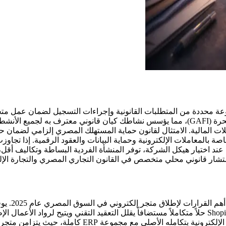
ارة إلكترونية في مصر عام 2025 الالتزام بمجموعة محددة من المتطلبات القانونية وإجراءات ا
في السجل التجاري المصري لدى الهيئة العامة للاستثمار والمناطق الحرة (GAFI)، مما يؤسس نشاطك
المالية. الامتثال لقانون حماية المستهلك المصري إلزامي لضمان حق
لع والخدمات المعمول بها. عند اختيار هيكل الشركة، توفر المنشأة الفردية البساط
تشار قانوني محلي متخصص في القانون التجاري المصري والتجارة الإلك
كحل مستضاف ذاتياً تتحكم فيه بكل جانب من جوانب متجرك. يقدم Shopify حلاً متكاملاً مستضافاً يقلل ا
والعمولات قد تتراكم مع نمو حجم المبيعات. يتميز نظام Odoo