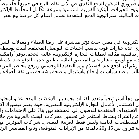
ضروري لتمكين الدفع النقدي في آلاف نقاط البيع في جميع أنحاء مصر
يح التحويلات البنكية الفورية المتنامية بسرعة. تكامل المحافظ الإل
 المالية. استراتيجية الدفع المتعددة تضمن اغتنام كل فرصة بيع بغض 
لإلكترونية في مصر، حيث تؤثر مباشرة على رضا العملاء ومعدلات الشر
ة خيارات قوية تناسب احتياجات التوصيل المختلفة. أثبتت بوسطة وم
ار تنافسية مثالية لعمليات التجارة الإلكترونية عالية الحجم. توفر أ
 رغم أن الدفع عند الاستلام يزيد التعقيد اللوجستي ويرفع مخاطر المرت
لب. وضع سياسات إرجاع واستبدال واضحة وشفافة يبني ثقة العملاء وي
هجاً استراتيجياً متعدد القنوات يجمع بين الإعلانات المدفوعة والمح
 عن الشراء بنشاط. استثمر في تحسين محركات البحث بالعربية من خ
والمصطلحات العامية وليس فقط العربية الفصحى. شراكات المؤثرين مع
دليلاً اجتماعياً قوياً وتسرع الوعي بالعلامة التجارية. ابدأ بميزانية تسويقية تتراوح بين 15