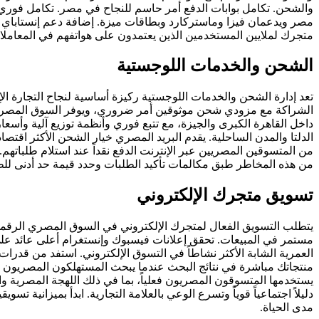
والشحن. تكامل بوابات الدفع أمر حاسم للنجاح في مصر. تكامل فوري 
مصر ويدعمان فيزا وماستركارد وبطاقات ميزة. إضافة دعم إنستاباي يت
متجرك لملايين المستخدمين الذين يعتمدون على هواتفهم في المعاملات
الشحن والخدمات اللوجستية
تعد إدارة الشحن والخدمات اللوجستية ركيزة أساسية لنجاح التجارة ا
الشراكة مع مزودي شحن موثوقين أمر ضروري، ويوفر السوق المصري عد
داخل القاهرة الكبرى والجيزة، مع تتبع فوري وأنظمة توزيع آلية وأسع
من المتسوقين المصريين عبر الإنترنت الدفع نقداً عند استلام طلباتهم.
من هذه المخاطر طبق مكالمات تأكيد الطلبات وحدد قيمة حد أدنى للط
تسويق متجرك الإلكتروني
يتطلب التسويق الفعال لمتجرك الإلكتروني في السوق المصري الرقمي ن
منتجاتك مباشرة في نتائج البحث عندما يبحث المستهلكون المصريون
يستخدمها المتسوقون المصريون فعلياً، بما في ذلك اللهجة المصرية 
مدى الحياة.