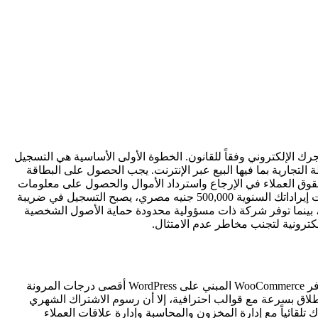
لتسجيل لضمان عمل متجرك الإلكتروني وفقاً للقانون. الخطوة الأولى الأساسية هي التسجيل
 كيان قانوني معترف به لجميع الأنشطة التجارية بما فيها البيع عبر الإنترنت. يجب الحصول على البطاقة
وق العملاء في الإرجاع واسترداد الأموال والحصول على معلومات
دقيقة عن المنتجات. يضيف قانون التجارة الإلكترونية المصري لوائح خاصة بالمعاملات الإلكترونية وحماية البيانات والعقود الرقمية. إذا تجاوزت إيراداتك السنوية 500,000 جنيه مصري، يصبح التسجيل في ضريبة
ة وتكاليف أقل، بينما توفر شركة ذات مسؤولية محدودة حماية الأصول الشخصية
ترونية لتجنب مخاطر عدم الامتثال.
يعد اختيار منصة التجارة الإلكترونية المناسبة والبنية التحتية للدفع من أهم القرارات لإطلاق متجر إلكتروني في السوق المصري عام 2025. يوفر WooCommerce المبني على WordPress أقصى درجات المرونة
لتعقيد التقني ويتيح لرواد الأعمال الإطلاق بسرعة مع قوالب احترافية، إلا أن رسوم الاشتراك الشهري
 للتجارة الإلكترونية بتكامله الأصلي مع مجموعة ERP كاملة، حيث يتزامن متجرك تلقائياً مع إدارة المخزون والمحاسبة وإدارة علاقات العملاء