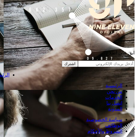
ابقَ على اطلاع
اشترك
الرئي
الرئيسية
من نحن
الخدمات
اتصل بنا
المدونة
سياسة الخصوصية
الوظائف
الشروط والأحكام