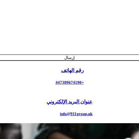
إرسال
رقم الهاتف
+447389674190
عنوان البريد الإلكتروني
info@911group.uk