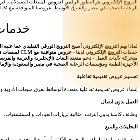
الرعاية الصحية في مصر والشرق الأوسط. عروضنا المتوافقة مع CLM تعمل بسلاسة مع منصات مثل Veeva و IQVIA مع رسوم متحركة غنية وفيديوهات مدمجة وتحليلات فورية لتتبع مقاييس التفاعل.
خدمات 
لماذا يهم الترويج الإلكتروني أصبح الترويج الورقي التقليدي عفا عليه ا
متحركة لآليات العمل - دعم متعدد اللغات (الإنجليزية والعربية والف
الأجهزة الطبية ومؤسسات الرعاية الصحية في مصر والسعودية والإمارا
تصميم عروض تقديمية تفاعلية
إنشاء عروض تقديمية تفاعلية متعددة الوسائط لفرق مبيعات الأدوية و
العمل بدون اتصال
وظائف كاملة بدون إنترنت، مثالية لزيارات العيادات والمستشفيات.
التحليلات والتتبع
تتبع مقاييس التفاعل لفهم المحتوى الأكثر تأثيراً مع المتخصصين الصحي