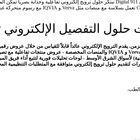
الترويج الإلكتروني هو التطور الرقمي لعروض المبيعات الصيدلانية. في 911 Digital نبتكر حلول ت
حلول التفصيل الإلكتروني
لزمن. يقدم الترويج الإلكتروني عائداً قابلاً للقياس من خلال عروض رقمي
خدمات الترويج الإلكتروني لدينا - عروض متوافقة مع CLM لمنصات Veeva و IQVIA والمنصات ا
رنسية) لأسواق الشرق الأوسط - لوحات تحليلات فورية لتتبع أداء فريق ا
ت لتقديم حلول ترويج إلكتروني متوافقة مع المتطلبات التنظيمية المح
الطب.
ين.