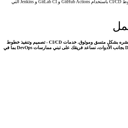
خطوط CI/CD تؤتمت عملية اختبار وبناء ونشر البرمجيات مما يمكّن فريقك من إرسال التحديثات أسرع وبموثوقية أكبر. تنفذ 911 Digital خطوط CI/CD باستخدام GitHub Actions و GitLab CI و Jenkins التي
تسليم برمجيات آلي النشر اليدوي بطيء ومعرض للأخطاء ومحفوف بالمخاطر. أتمتة CI/CD تضمن اختبار والتحقق من كل تغيير في الكود ونشره بشكل متسق وموثوق. خدمات CI/CD - تصميم وتنفيذ خطوط
الأنابيب - تكامل الاختبار الآلي - استراتيجيات النشر التدريجي - توفير البنية التحتية كجزء من الخط - أتمتة التراجع ومراقبة النشر ثقافة DevOps بجانب الأدوات، نساعد فريقك على تبني ممارسات DevOps بما في