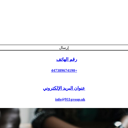
إرسال
رقم الهاتف
+447389674190
عنوان البريد الإلكتروني
info@911group.uk